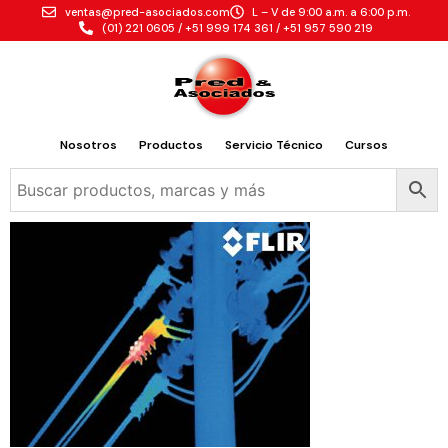
ventas@pred-asociados.com
L – V de 9:00 a.m. a 6:00 p.m.
(01) 221 0605 / +51 999 174 361 / +51 957 590 219
Nosotros
Productos
Servicio Técnico
Cursos