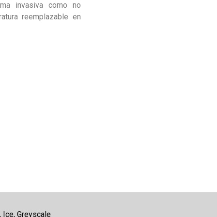
orma invasiva como no
ratura reemplazable en
 Ice, Greyscale