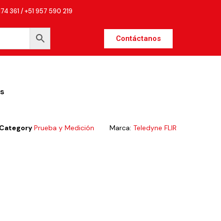
174 361 / +51 957 590 219
Contáctanos
s
Category
Prueba y Medición
Marca:
Teledyne FLIR