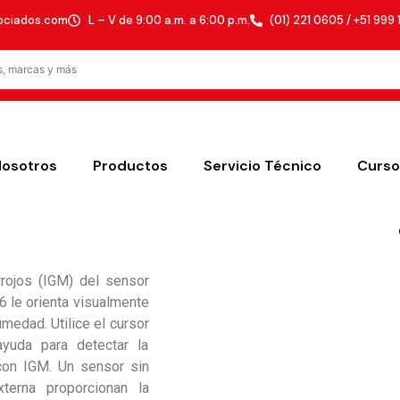
ociados.com
L – V de 9:00 a.m. a 6:00 p.m.
(01) 221 0605 / +51 999 
Nosotros
Productos
Servicio Técnico
Curso
rrojos (IGM) del sensor
 le orienta visualmente
umedad. Utilice el cursor
ayuda para detectar la
 con IGM. Un sensor sin
xterna proporcionan la