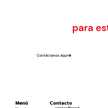
ervicio técnico
para es
Contáctanos aquí
Menú
Contacto
ventas@pred-