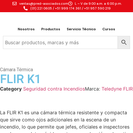
ventas@pred-asociados.com
L – V de 9:00 a.m. a 6:00 p.m.
(01) 221 0605 / +51 999 174 361 / +51 957 590 219
Nosotros
Productos
Servicio Técnico
Cursos
Cámara Térmica
FLIR K1
Category
Seguridad contra Incendios
Marca:
Teledyne FLIR
La FLIR K1 es una cámara térmica resistente y compacta
que sirve como ojos adicionales en la escena de un
incendio, lo que permite que jefes, oficiales e inspectores