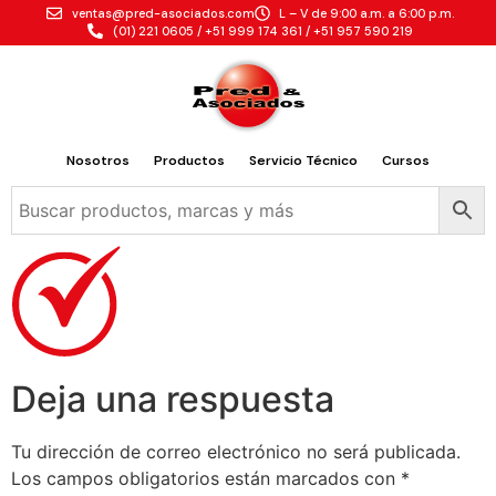
ventas@pred-asociados.com
L – V de 9:00 a.m. a 6:00 p.m.
(01) 221 0605 / +51 999 174 361 / +51 957 590 219
Nosotros
Productos
Servicio Técnico
Cursos
Deja una respuesta
Tu dirección de correo electrónico no será publicada.
Los campos obligatorios están marcados con
*