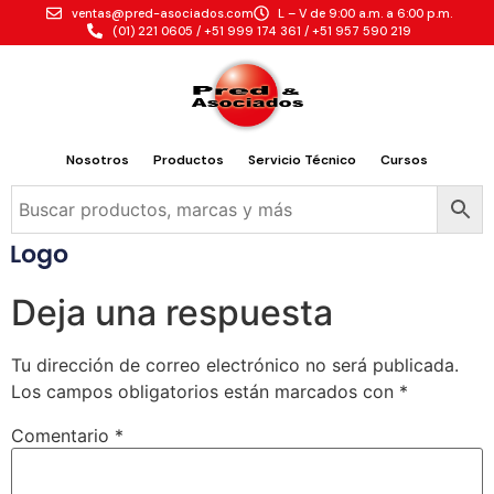
ventas@pred-asociados.com
L – V de 9:00 a.m. a 6:00 p.m.
(01) 221 0605 / +51 999 174 361 / +51 957 590 219
Nosotros
Productos
Servicio Técnico
Cursos
Deja una respuesta
Tu dirección de correo electrónico no será publicada.
Los campos obligatorios están marcados con
*
Comentario
*