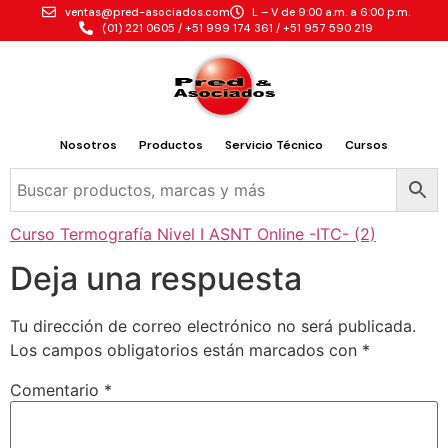
ventas@pred-asociados.com
L – V de 9:00 a.m. a 6:00 p.m.
(01) 221 0605 / +51 999 174 361 / +51 957 590 219
Nosotros
Productos
Servicio Técnico
Cursos
Curso Termografía Nivel I ASNT Online -ITC- (2)
Deja una respuesta
Tu dirección de correo electrónico no será publicada.
Los campos obligatorios están marcados con
*
Comentario
*