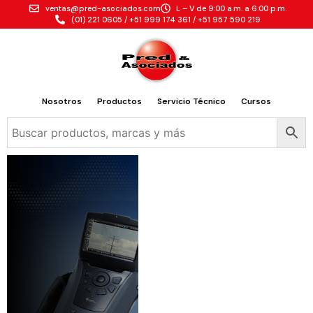
ventas@pred-asociados.com
L – V de 9:00 a.m. a 6:00 p.m.
(01) 221 0605 / +51 999 174 361 / +51 957 590 219
Nosotros
Productos
Servicio Técnico
Cursos