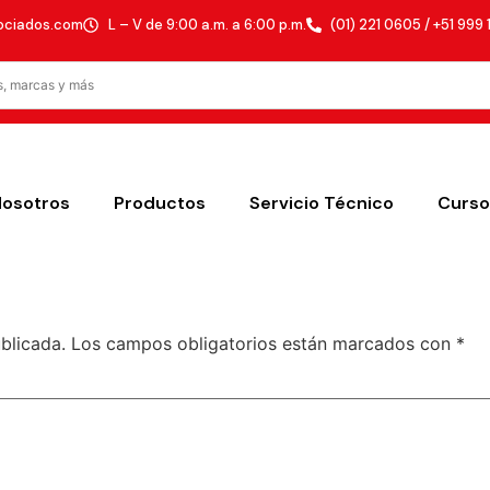
ociados.com
L – V de 9:00 a.m. a 6:00 p.m.
(01) 221 0605 / +51 999 
Nosotros
Productos
Servicio Técnico
Curso
blicada.
Los campos obligatorios están marcados con
*