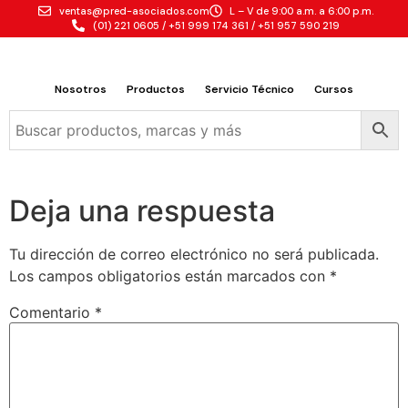
ventas@pred-asociados.com
L – V de 9:00 a.m. a 6:00 p.m.
(01) 221 0605 / +51 999 174 361 / +51 957 590 219
Nosotros
Productos
Servicio Técnico
Cursos
Deja una respuesta
Tu dirección de correo electrónico no será publicada.
Los campos obligatorios están marcados con
*
Comentario
*