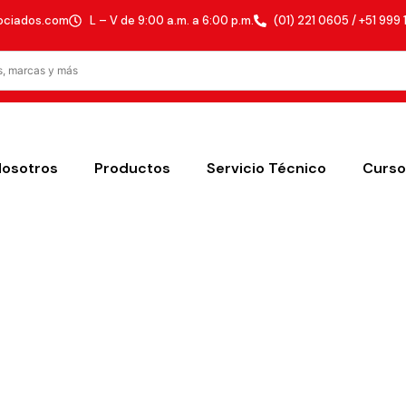
ociados.com
L – V de 9:00 a.m. a 6:00 p.m.
(01) 221 0605 / +51 999 
Nosotros
Productos
Servicio Técnico
Curso