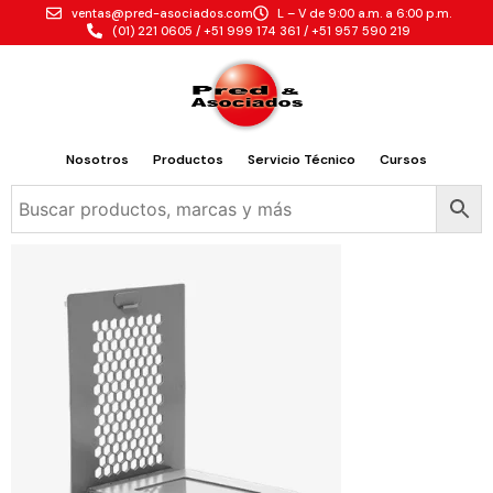
ventas@pred-asociados.com
L – V de 9:00 a.m. a 6:00 p.m.
(01) 221 0605 / +51 999 174 361 / +51 957 590 219
Nosotros
Productos
Servicio Técnico
Cursos