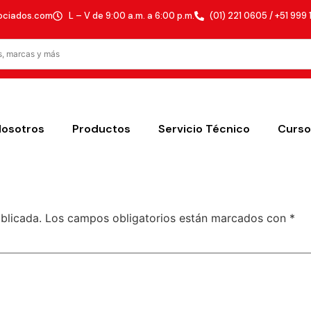
ociados.com
L – V de 9:00 a.m. a 6:00 p.m.
(01) 221 0605 / +51 999 
Nosotros
Productos
Servicio Técnico
Curso
blicada.
Los campos obligatorios están marcados con
*