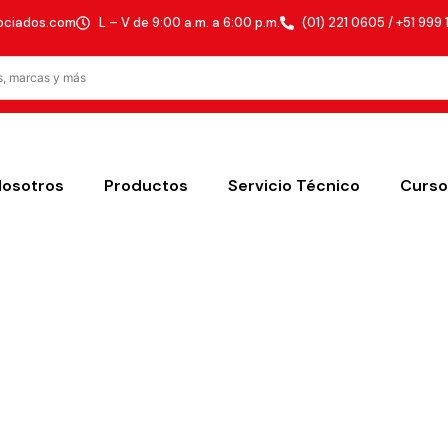
ociados.com
L – V de 9:00 a.m. a 6:00 p.m.
(01) 221 0605 / +51 999 
Nosotros
Productos
Servicio Técnico
Curso